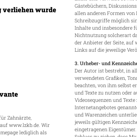
Gästebüchern, Diskussionsf
g verliehen wurde
allen anderen Formen von 
Schreibzugriffe möglich sin
Inhalte und insbesondere f
Nichtnutzung solcherart da
der Anbieter der Seite, auf
Links auf die jeweilige Ver
3. Urheber- und Kennzeich
Der Autor ist bestrebt, in 
verwendeten Grafiken, Ton
beachten, von ihm selbst e
und Texte zu nutzen oder a
evante
Videosequenzen und Texte z
Internetangebotes genannt
und Warenzeichen unterli
ür Zahnärzte,
jeweils gültigen Kennzeich
 auf www.lzkb.de. Wir
eingetragenen Eigentümer. 
epage lediglich als
Schluss zu ziehen, dass Ma