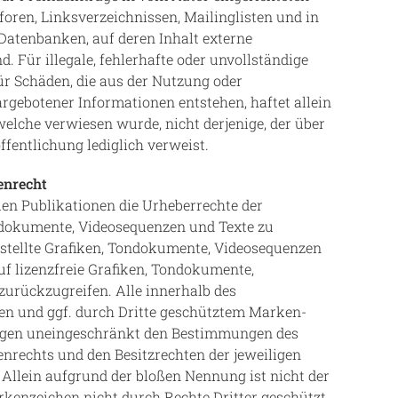
oren, Linksverzeichnissen, Mailinglisten und in
Datenbanken, auf deren Inhalt externe
d. Für illegale, fehlerhafte oder unvollständige
ür Schäden, die aus der Nutzung oder
rgebotener Informationen entstehen, haftet allein
 welche verwiesen wurde, nicht derjenige, der über
öffentlichung lediglich verweist.
enrecht
allen Publikationen die Urheberrechte der
dokumente, Videosequenzen und Texte zu
rstellte Grafiken, Tondokumente, Videosequenzen
uf lizenzfreie Grafiken, Tondokumente,
urückzugreifen. Alle innerhalb des
en und ggf. durch Dritte geschütztem Marken-
egen uneingeschränkt den Bestimmungen des
enrechts und den Besitzrechten der jeweiligen
Allein aufgrund der bloßen Nennung ist nicht der
rkenzeichen nicht durch Rechte Dritter geschützt