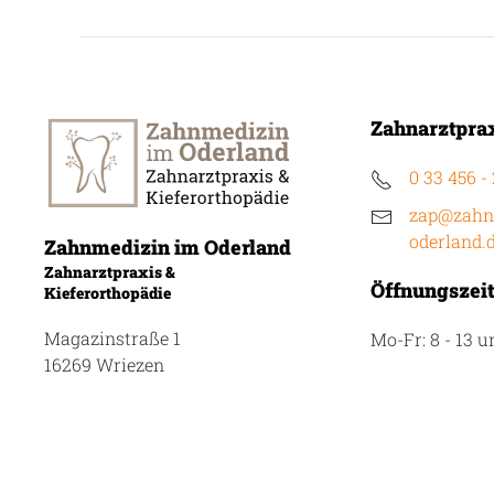
Zahnarztpra
0 33 456 -
zap@zahn
oderland.
Zahnmedizin im Oderland
Zahnarztpraxis &
Öffnungszei
Kieferorthopädie
Magazinstraße 1
Mo-Fr: 8 - 13 u
16269 Wriezen